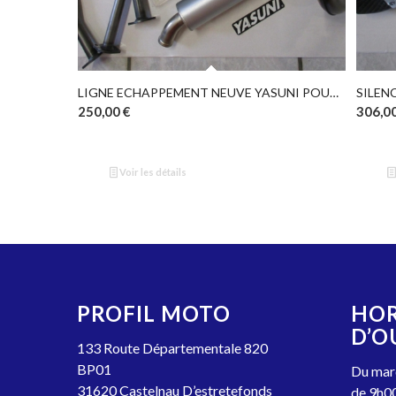
LIGNE ECHAPPEMENT NEUVE YASUNI POUR MOTOS 50 CC
SILEN
250,00
€
306,0
Voir les détails
PROFIL MOTO
HOR
D’O
133 Route Départementale 820
BP01
Du mard
31620 Castelnau D’estretefonds
de 9h00