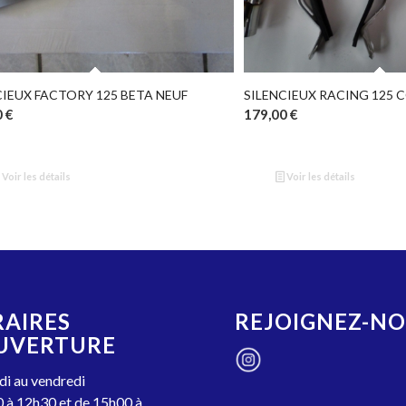
CIEUX FACTORY 125 BETA NEUF
0
€
179,00
€
Voir les détails
Voir les détails
AIRES
REJOIGNEZ-N
UVERTURE
i au vendredi
 à 12h30 et de 15h00 à