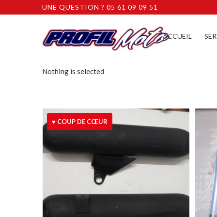
UNE QUESTION ? 05 61 09 09 51
ACCUEIL
SER
Nothing is selected
♥ COUP DE CŒUR