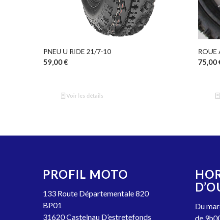
PNEU U RIDE 21/7-10
ROUE 
59,00
€
75,00
Voir les détails
PROFIL MOTO
HOR
D’O
133 Route Départementale 820
BP01
Du mard
31620 Castelnau D’estretefonds
de 9h00