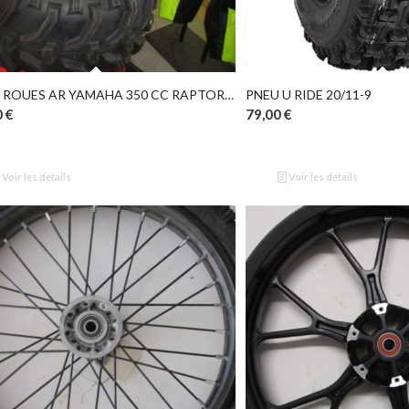
JEU DE ROUES AR YAMAHA 350 CC RAPTOR OCCASION
PNEU U RIDE 20/11-9
0
€
79,00
€
Voir les détails
Voir les détails