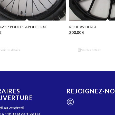
AV 17 POUCES APOLLO RXF
ROUE AV DERBI
€
200,00
€
Voir les détails
Voir les détails
AIRES
REJOIGNEZ-N
UVERTURE
i au vendredi
 à 12h30 et de 15h00 à